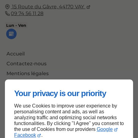
15 Route du Gâvre,
44170
VAY
09 74 56 11 28
Lun - Ven
Accueil
Contactez-nous
Mentions légales
Plan du site
Your privacy is our priority
We use Cookies to improve user experience by
Haut de page
personalising content and ads, as well as
analyzing traffic and optimizing social networks
functionalities. By clicking "I Agree" you consent to
the use of Cookies from our providers
Google
Facebook
.